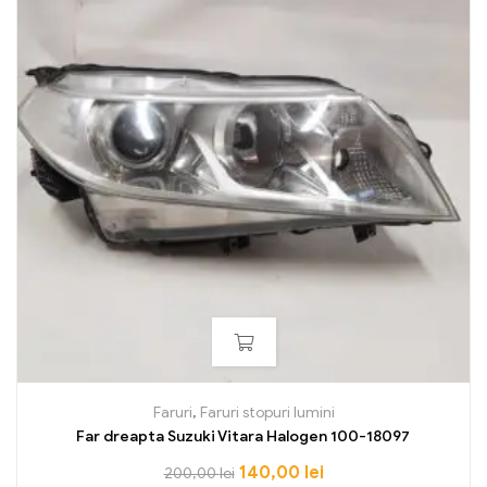
Faruri
,
Faruri stopuri lumini
Far dreapta Suzuki Vitara Halogen 100-18097
140,00
lei
200,00
lei