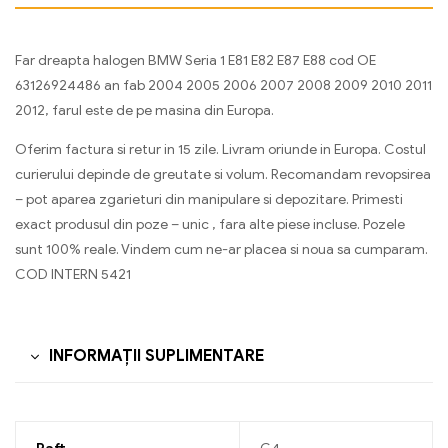
Far dreapta halogen BMW Seria 1 E81 E82 E87 E88 cod OE
63126924486 an fab 2004 2005 2006 2007 2008 2009 2010 2011
2012, farul este de pe masina din Europa.
Oferim factura si retur in 15 zile. Livram oriunde in Europa. Costul
curierului depinde de greutate si volum. Recomandam revopsirea
– pot aparea zgarieturi din manipulare si depozitare. Primesti
exact produsul din poze – unic , fara alte piese incluse. Pozele
sunt 100% reale. Vindem cum ne-ar placea si noua sa cumparam.
COD INTERN 5421
INFORMAȚII SUPLIMENTARE