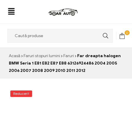
Doar
0
Auto
Acasă
Faruri stopuri lumini
Faruri
Far dreapta halogen
BMW Seria 1 E81 E82 E87 E88 63126924486 2004 2005
2006 2007 2008 2009 2010 2011 2012
Reduceri!