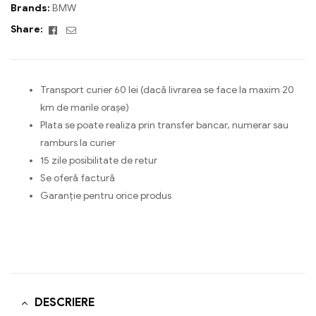
Brands:
BMW
Facebook
Email
Share:
Transport curier 60 lei (dacă livrarea se face la maxim 20
km de marile orașe)
Plata se poate realiza prin transfer bancar, numerar sau
ramburs la curier
15 zile posibilitate de retur
Se oferă factură
Garanție pentru orice produs
DESCRIERE