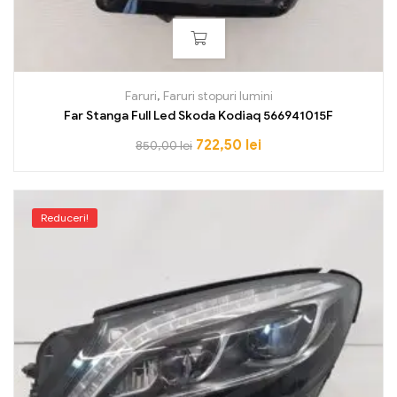
Faruri
,
Faruri stopuri lumini
Far Stanga Full Led Skoda Kodiaq 566941015F
722,50
lei
850,00
lei
Reduceri!