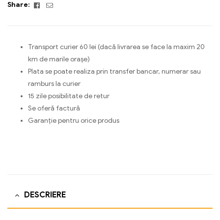
Facebook
Email
Share:
Transport curier 60 lei (dacă livrarea se face la maxim 20
km de marile orașe)
Plata se poate realiza prin transfer bancar, numerar sau
ramburs la curier
15 zile posibilitate de retur
Se oferă factură
Garanție pentru orice produs
DESCRIERE