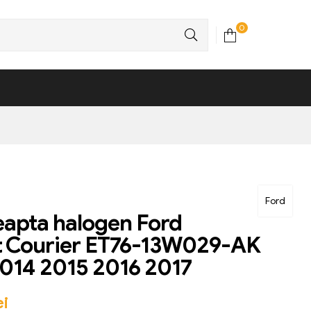
0
Ford
eapta halogen Ford
t Courier ET76-13W029-AK
014 2015 2016 2017
ei