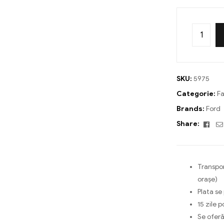
SKU:
5975
Categorie:
Fa
Brands:
Ford
Fac
Share:
Transpor
orașe)
Plata se
15 zile p
Se oferă