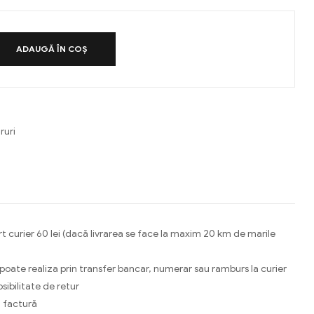
ADAUGĂ ÎN COȘ
ruri
ebook
Email
t curier 60 lei (dacă livrarea se face la maxim 20 km de marile
 poate realiza prin transfer bancar, numerar sau ramburs la curier
osibilitate de retur
 factură