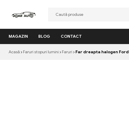
Doar
MAGAZIN
BLOG
CONTACT
Auto
"Nascut
Acasă
Faruri stopuri lumini
Faruri
Far dreapta halogen Ford 
din
pasiune,
facut
cu
profesionalism"