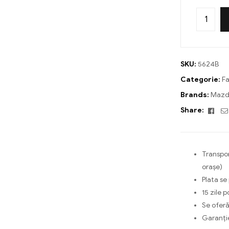
SKU:
5624B
Categorie:
Fa
Brands:
Mazd
Fac
Share:
Transpor
orașe)
Plata se
15 zile p
Se oferă
Garanți