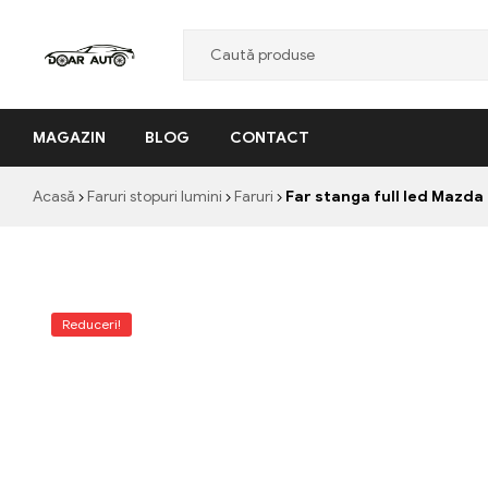
Doar
MAGAZIN
BLOG
CONTACT
Auto
"Nascut
Acasă
Faruri stopuri lumini
Faruri
Far stanga full led Mazda
din
pasiune,
facut
cu
profesionalism"
Reduceri!