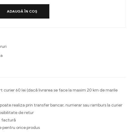
ADAUGĂ ÎN COȘ
ruri
a
ebook
Email
t curier 60 lei (dacă livrarea se face la maxim 20 km de marile
 poate realiza prin transfer bancar, numerar sau ramburs la curier
osibilitate de retur
 factură
e pentru orice produs