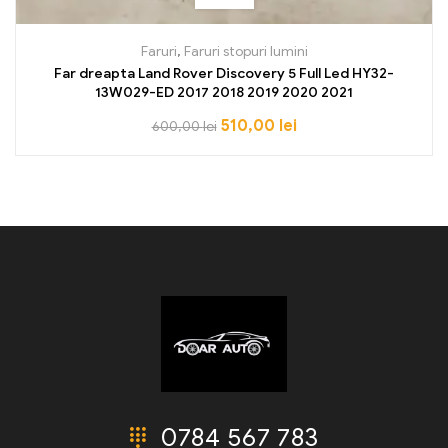
Faruri
,
Faruri stopuri lumini
Far dreapta Land Rover Discovery 5 Full Led HY32-
13W029-ED 2017 2018 2019 2020 2021
510,00
lei
600,00
lei
0784 567 783