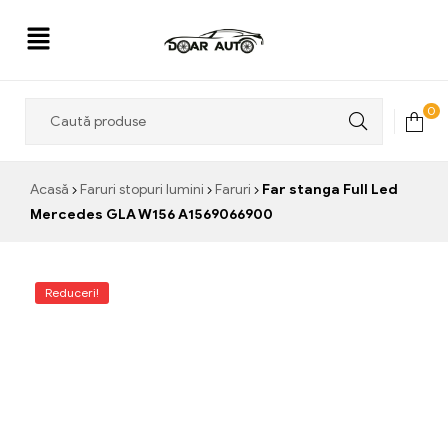
Doar
0
Auto
Acasă
Faruri stopuri lumini
Faruri
Far stanga Full Led
Mercedes GLA W156 A1569066900
Reduceri!