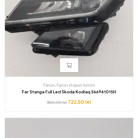
Faruri
,
Faruri stopuri lumini
Far Stanga Full Led Skoda Kodiaq 566941015H
722,50
lei
850,00
lei