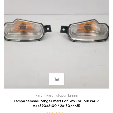
Faruri
,
Faruri stopuri lumini
Lampa semnal Stanga Smart ForTwo ForFour W453
A4539062100 / 261307778R