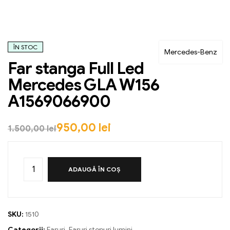
ÎN STOC
Mercedes-Benz
Far stanga Full Led
Mercedes GLA W156
A1569066900
950,00
lei
1.500,00
lei
ADAUGĂ ÎN COȘ
SKU:
1510
Categorii:
Faruri
,
Faruri stopuri lumini