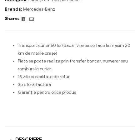
Brands:
Mercedes-Benz
Facebook
Email
Share:
Transport curier 60 lei (dacă livrarea se face la maxim 20
km de marile orașe)
Plata se poate realiza prin transfer bancar, numerar sau
ramburs la curier
15 zile posibilitate de retur
Se oferă factură
Garanție pentru orice produs
DESCRIERE