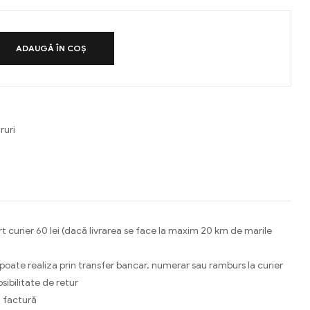
ADAUGĂ ÎN COȘ
ruri
ebook
Email
t curier 60 lei (dacă livrarea se face la maxim 20 km de marile
 poate realiza prin transfer bancar, numerar sau ramburs la curier
osibilitate de retur
 factură