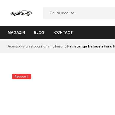
Doar
MAGAZIN
BLOG
CONTACT
Auto
"Nascut
Acasă
Faruri stopuri lumini
Faruri
Far stanga halogen Ford 
din
pasiune,
facut
cu
profesionalism"
Reduceri!