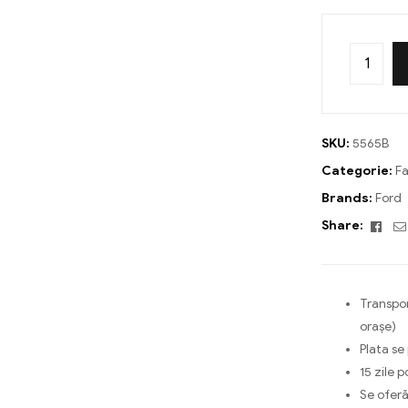
SKU:
5565B
Categorie:
Fa
Brands:
Ford
Fac
Share:
Transpor
orașe)
Plata se
15 zile p
Se oferă