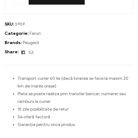
SKU:
5959
Categorie:
Faruri
Brands:
Peugeot
Facebook
Email
Share:
Transport curier 60 lei (dacă livrarea se face la maxim 20
km de marile orașe)
Plata se poate realiza prin transfer bancar, numerar sau
ramburs la curier
15 zile posibilitate de retur
Se oferă factură
Garanție pentru orice produs