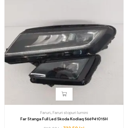
Faruri
,
Faruri stopuri lumini
Far Stanga Full Led Skoda Kodiaq 566941015H