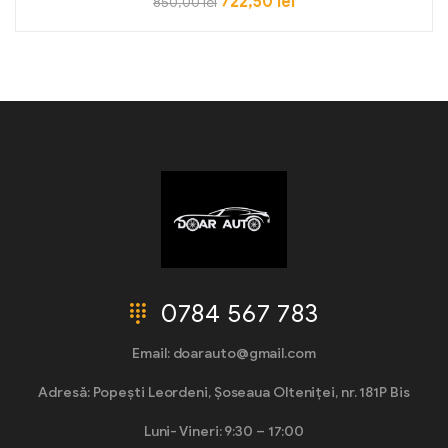
722,50
lei
850,00
lei
0784 567 783
Email: doarauto@gmail.com
Adresă: Popești Leordeni, Șoseaua Olteniței, nr. 181P Bis
Luni- Vineri: 9:30 – 17:00