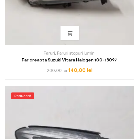
Faruri
,
Faruri stopuri lumini
Far dreapta Suzuki Vitara Halogen 100-18097
140,00
lei
200,00
lei
Reduceri!