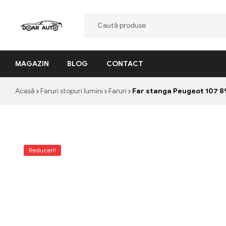
Doar
MAGAZIN
BLOG
CONTACT
Auto
"Nascut
Acasă
Faruri stopuri lumini
Faruri
Far stanga Peugeot 107 89
din
pasiune,
facut
cu
profesionalism"
Reduceri!