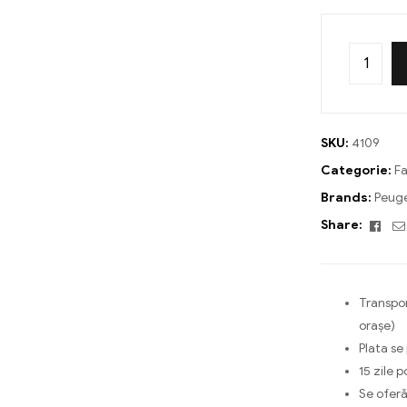
SKU:
4109
Categorie:
Fa
Brands:
Peug
Fac
Share:
Transpor
orașe)
Plata se
15 zile p
Se oferă