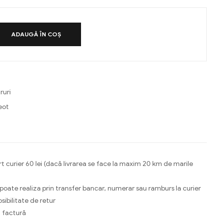
ADAUGĂ ÎN COȘ
ruri
eot
ebook
Email
t curier 60 lei (dacă livrarea se face la maxim 20 km de marile
 poate realiza prin transfer bancar, numerar sau ramburs la curier
osibilitate de retur
 factură