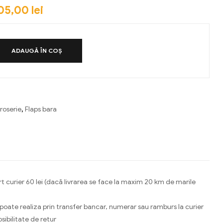
05,00
lei
ADAUGĂ ÎN COȘ
roserie
,
Flaps bara
ebook
Email
t curier 60 lei (dacă livrarea se face la maxim 20 km de marile
 poate realiza prin transfer bancar, numerar sau ramburs la curier
osibilitate de retur