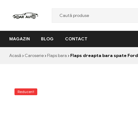
Doar
MAGAZIN
BLOG
CONTACT
Auto
"Nascut
Acasă
Caroserie
Flaps bara
Flaps dreapta bara spate For
din
pasiune,
facut
cu
profesionalism"
Reduceri!