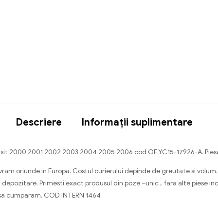
Descriere
Informații suplimentare
ansit 2000 2001 2002 2003 2004 2005 2006 cod OE YC15-17926-A. Pie
. Livram oriunde in Europa. Costul curierului depinde de greutate si vo
 depozitare. Primesti exact produsul din poze –unic , fara alte piese in
a sa cumparam. COD INTERN 1464