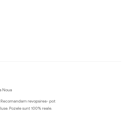
sa Noua
lum. Recomandam revopsirea- pot
cluse. Pozele sunt 100% reale.