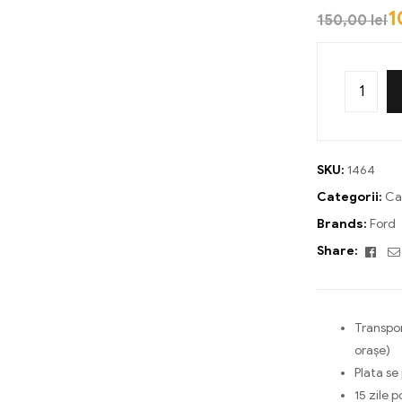
1
150,00
lei
SKU:
1464
Categorii:
Ca
Brands:
Ford
Fac
Share:
Transpor
orașe)
Plata se
15 zile p