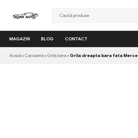
Doar
MAGAZIN
BLOG
CONTACT
Auto
"Nascut
Acasă
Caroserie
Grila bara
Grila dreapta bara fata Merce
din
pasiune,
facut
cu
profesionalism"