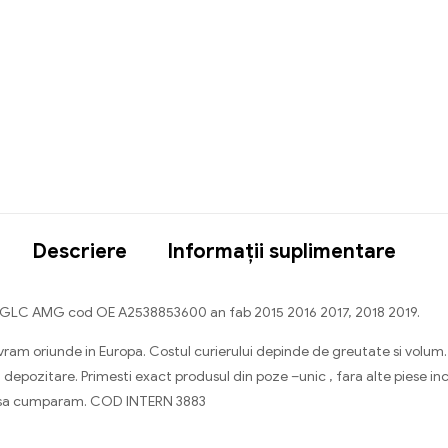
Descriere
Informații suplimentare
s GLC AMG cod OE A2538853600 an fab 2015 2016 2017, 2018 2019.
. Livram oriunde in Europa. Costul curierului depinde de greutate si vo
 depozitare. Primesti exact produsul din poze –unic , fara alte piese in
a sa cumparam. COD INTERN 3883