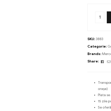
SKU:
3883
Categorie:
Gr
Brands:
Merc
Fac
Share:
Transpor
orașe)
Plata se
15 zile p
Se oferă