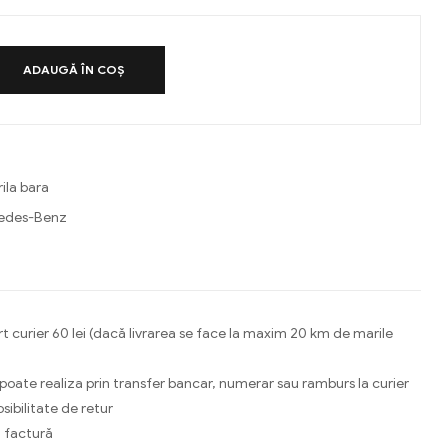
ADAUGĂ ÎN COȘ
ila bara
edes-Benz
ebook
Email
t curier 60 lei (dacă livrarea se face la maxim 20 km de marile
 poate realiza prin transfer bancar, numerar sau ramburs la curier
osibilitate de retur
 factură