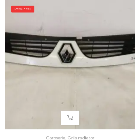
Reduceri!
Caroserie
,
Grila radiator