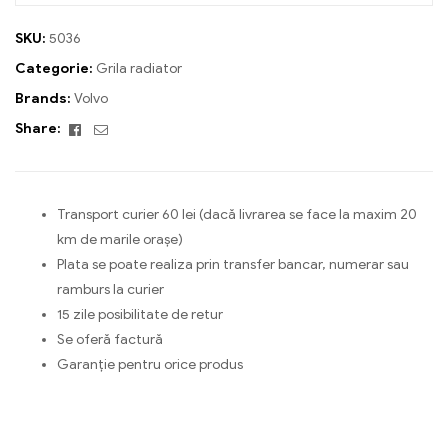
SKU:
5036
Categorie:
Grila radiator
Brands:
Volvo
Facebook
Email
Share:
Transport curier 60 lei (dacă livrarea se face la maxim 20
km de marile orașe)
Plata se poate realiza prin transfer bancar, numerar sau
ramburs la curier
15 zile posibilitate de retur
Se oferă factură
Garanție pentru orice produs