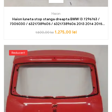
Haion
Haion luneta stop stanga dreapta BMW I3 7296763 /
7305030 / 63217389605 / 63217389606 2013 2014 2015
2016 2017 2018 2019 2020 2021 2022,
1.275,00
lei
1.500,00
lei
Reduceri!