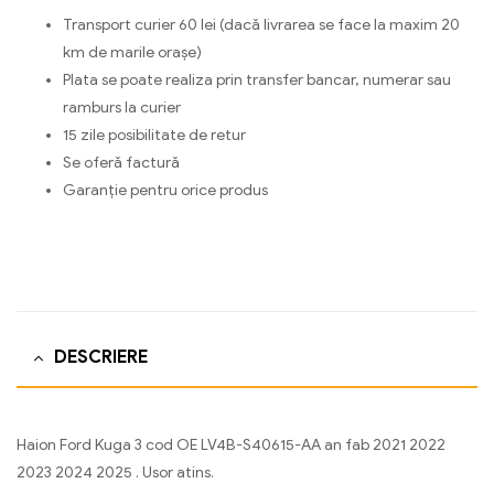
Transport curier 60 lei (dacă livrarea se face la maxim 20
km de marile orașe)
Plata se poate realiza prin transfer bancar, numerar sau
ramburs la curier
15 zile posibilitate de retur
Se oferă factură
Garanție pentru orice produs
DESCRIERE
Haion Ford Kuga 3 cod OE LV4B-S40615-AA an fab 2021 2022
2023 2024 2025 . Usor atins.