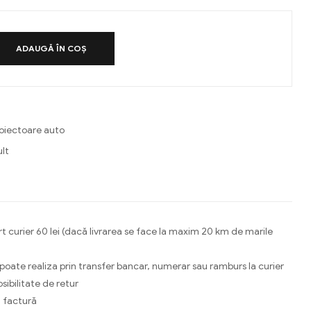
ADAUGĂ ÎN COȘ
oiectoare auto
lt
ebook
Email
t curier 60 lei (dacă livrarea se face la maxim 20 km de marile
 poate realiza prin transfer bancar, numerar sau ramburs la curier
osibilitate de retur
 factură