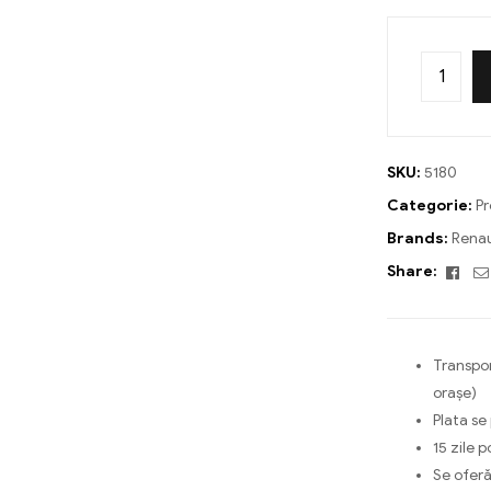
SKU:
5180
Categorie:
Pr
Brands:
Renau
Fac
Share:
Transpor
orașe)
Plata se
15 zile p
Se oferă