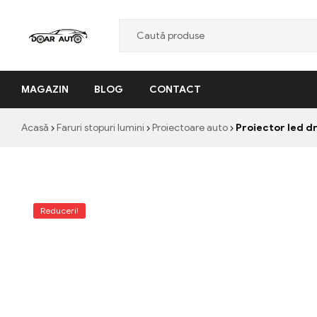
Doar
MAGAZIN
BLOG
CONTACT
Auto
"Nascut
Acasă
Faruri stopuri lumini
Proiectoare auto
Proiector led d
din
pasiune,
facut
cu
profesionalism"
Reduceri!