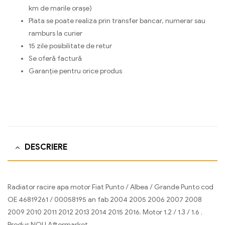
km de marile orașe)
Plata se poate realiza prin transfer bancar, numerar sau
ramburs la curier
15 zile posibilitate de retur
Se oferă factură
Garanție pentru orice produs
DESCRIERE
Radiator racire apa motor Fiat Punto / Albea / Grande Punto cod
OE 46819261 / 00058195 an fab 2004 2005 2006 2007 2008
2009 2010 2011 2012 2013 2014 2015 2016. Motor 1.2 / 1.3 / 1.6 .
Produs NOU Aftermarket.