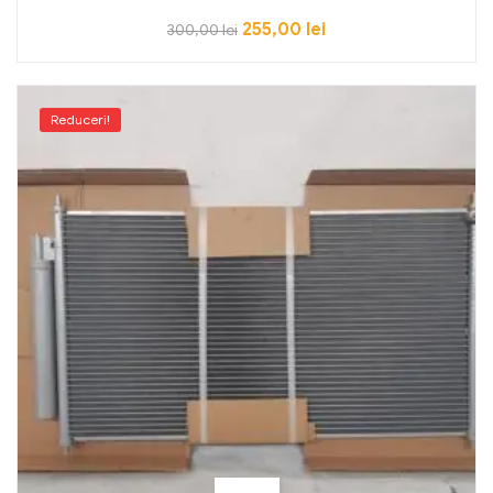
255,00
lei
300,00
lei
Reduceri!