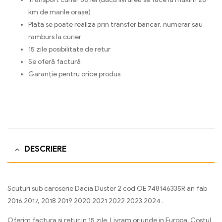
km de marile orașe)
Plata se poate realiza prin transfer bancar, numerar sau
ramburs la curier
15 zile posibilitate de retur
Se oferă factură
Garanție pentru orice produs
DESCRIERE
Scuturi sub caroserie Dacia Duster 2 cod OE 748146335R an fab
2016 2017, 2018 2019 2020 2021 2022 2023 2024 .
Oferim factura si retur in 15 zile. Livram oriunde in Europa. Costul