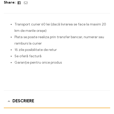
Facebook
Email
Share:
Transport curier 60 lei (dacă livrarea se face la maxim 20
km de marile orașe)
Plata se poate realiza prin transfer bancar, numerar sau
ramburs la curier
15 zile posibilitate de retur
Se oferă factură
Garanție pentru orice produs
DESCRIERE