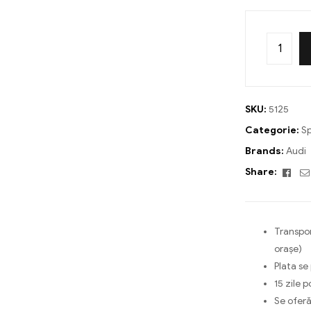
SKU:
5125
Categorie:
Sp
Brands:
Audi
Fac
Share:
Transpor
orașe)
Plata se
15 zile p
Se oferă