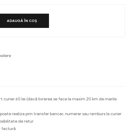
ADAUGĂ ÎN COȘ
oilere
ebook
Email
t curier 60 lei (dacă livrarea se face la maxim 20 km de marile
 poate realiza prin transfer bancar, numerar sau ramburs la curier
osibilitate de retur
 factură