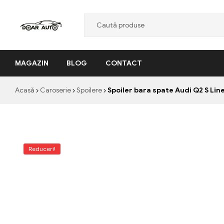
Doar
MAGAZIN
BLOG
CONTACT
Auto
"Nascut
Acasă
Caroserie
Spoilere
Spoiler bara spate Audi Q2 S Lin
din
pasiune,
facut
cu
profesionalism"
Reduceri!