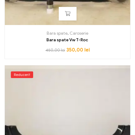
Bara spate
,
Caroserie
Bara spate Vw T-Roc
350,00
lei
450,00
lei
Reduceri!