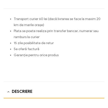
Transport curier 60 lei (dacă livrarea se face la maxim 20
km de marile orașe)
Plata se poate realiza prin transfer bancar, numerar sau
ramburs la curier
15 zile posibilitate de retur
Se oferă factură
Garanție pentru orice produs
DESCRIERE