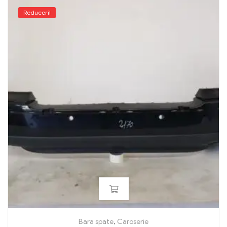
Reduceri!
Bara spate
,
Caroserie