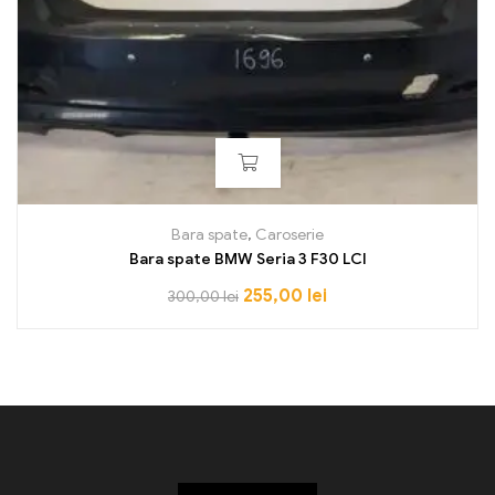
Bara spate
,
Caroserie
Bara spate BMW Seria 3 F30 LCI
255,00
lei
300,00
lei