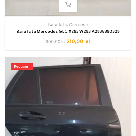
Bara fata
,
Caroserie
Bara fata Mercedes GLC X253 W253 A2538850325
210,00
lei
300,00
lei
Reduceri!