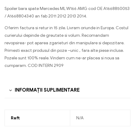
Spoiler bara spate Mercedes ML W166 AMG cod OE A1668850053
/ A1668804340 an fab 2011 2012 2013 2014.
Oferim factura si retur in 15 zile. Livram oriunde in Europa. Costul
curierului depinde de greutate si volum. Recomandam
revopsirea- pot aparea zgarieturi din manipulare si depozitare.
Primesti exact produsul din poze –unic , fara alte piese incluse.
Pozele sunt 100% reale. Vindem cum ne-ar placea si noua sa
cumparam. COD INTERN 2909
INFORMAȚII SUPLIMENTARE
Raft
N/A