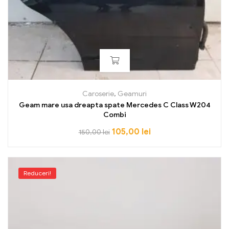
Caroserie
,
Geamuri
Geam mare usa dreapta spate Mercedes C Class W204
Combi
105,00
lei
150,00
lei
Reduceri!