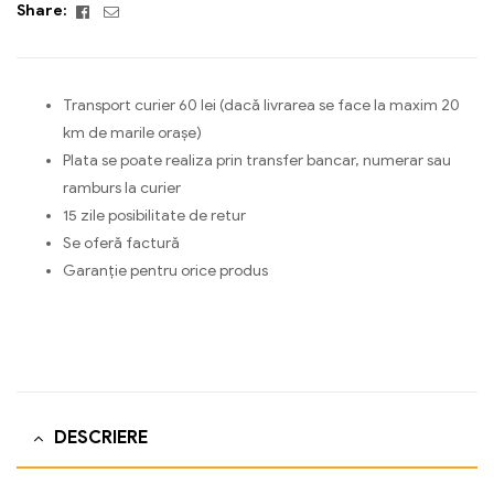
Facebook
Email
Share:
Transport curier 60 lei (dacă livrarea se face la maxim 20
km de marile orașe)
Plata se poate realiza prin transfer bancar, numerar sau
ramburs la curier
15 zile posibilitate de retur
Se oferă factură
Garanție pentru orice produs
DESCRIERE