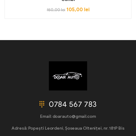
105,00
lei
150,00
lei
0784 567 783
Email: doarauto@gmail.com
Adresă: Popești Leordeni, Șoseaua Olteniței, nr. 181P Bis