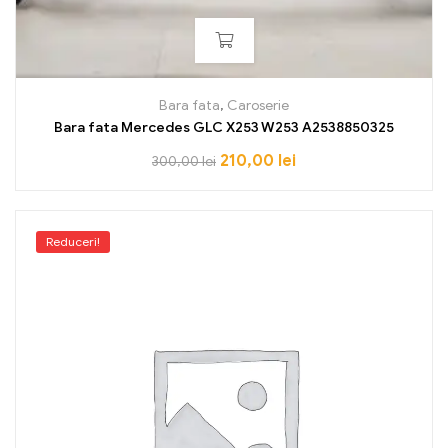
Bara fata
,
Caroserie
Bara fata Mercedes GLC X253 W253 A2538850325
210,00
lei
300,00
lei
Reduceri!