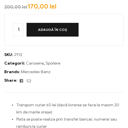
170,00
lei
200,00
lei
ADAUGĂ ÎN COȘ
SKU:
2912
Categorii:
Caroserie
,
Spoilere
Brands:
Mercedes-Benz
Facebook
Email
Share:
Transport curier 60 lei (dacă livrarea se face la maxim 20
km de marile orașe)
Plata se poate realiza prin transfer bancar, numerar sau
ramburs la curier