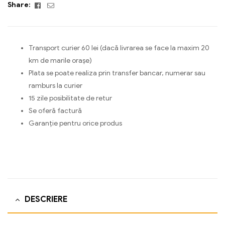
Facebook
Email
Share:
Transport curier 60 lei (dacă livrarea se face la maxim 20
km de marile orașe)
Plata se poate realiza prin transfer bancar, numerar sau
ramburs la curier
15 zile posibilitate de retur
Se oferă factură
Garanție pentru orice produs
DESCRIERE