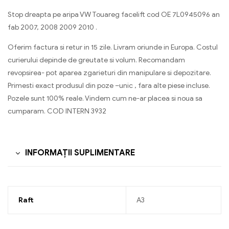
Stop dreapta pe aripa VW Touareg facelift cod OE 7L0945096 an
fab 2007, 2008 2009 2010 .
Oferim factura si retur in 15 zile. Livram oriunde in Europa. Costul
curierului depinde de greutate si volum. Recomandam
revopsirea- pot aparea zgarieturi din manipulare si depozitare.
Primesti exact produsul din poze –unic , fara alte piese incluse.
Pozele sunt 100% reale. Vindem cum ne-ar placea si noua sa
cumparam. COD INTERN 3932
INFORMAȚII SUPLIMENTARE
Raft
A3