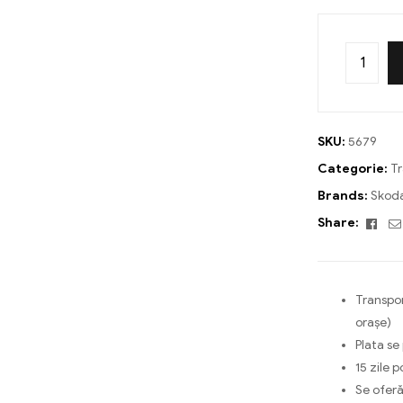
SKU:
5679
Categorie:
T
Brands:
Skod
Fac
Share:
Transpor
orașe)
Plata se
15 zile p
Se oferă