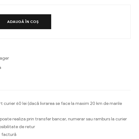
ADAUGĂ ÎN COȘ
rager
a
ebook
Email
t curier 60 lei (dacă livrarea se face la maxim 20 km de marile
 poate realiza prin transfer bancar, numerar sau ramburs la curier
osibilitate de retur
 factură