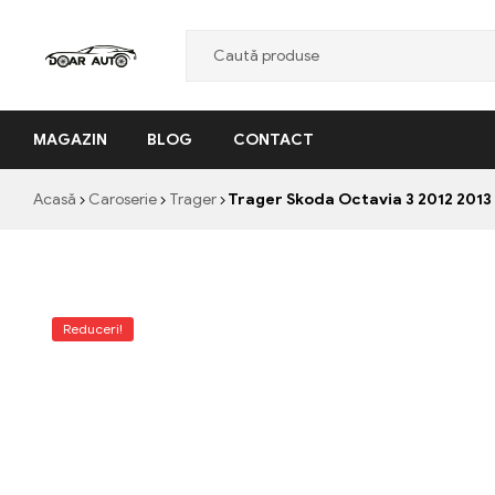
Doar
MAGAZIN
BLOG
CONTACT
Auto
"Nascut
Acasă
Caroserie
Trager
Trager Skoda Octavia 3 2012 2013
din
pasiune,
facut
cu
profesionalism"
Reduceri!