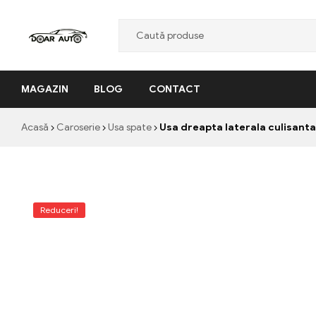
Doar
MAGAZIN
BLOG
CONTACT
Auto
"Nascut
Acasă
Caroserie
Usa spate
Usa dreapta laterala culisanta
din
pasiune,
facut
cu
profesionalism"
Reduceri!