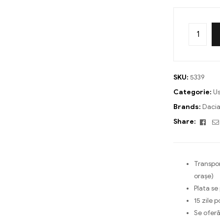
SKU:
5339
Categorie:
Us
Brands:
Daci
Fac
Share:
Transpor
orașe)
Plata se
15 zile p
Se oferă