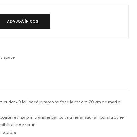
ADAUGĂ ÎN COȘ
a spate
a
ebook
Email
t curier 60 lei (dacă livrarea se face la maxim 20 km de marile
 poate realiza prin transfer bancar, numerar sau ramburs la curier
osibilitate de retur
 factură