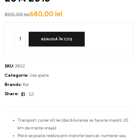
680,00
lei
800,00
lei
ADAUGĂ ÎN COȘ
SKU:
3802
Categorie:
Usa spate
Brands:
Kia
Facebook
Email
Share:
Transport curier 60 lei (dacă livrarea se face la maxim 20
km de marile orașe)
Plata se poate realiza prin transfer bancar, numerar sau