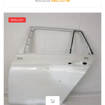
680,00
lei
800,00
lei
Reduceri!