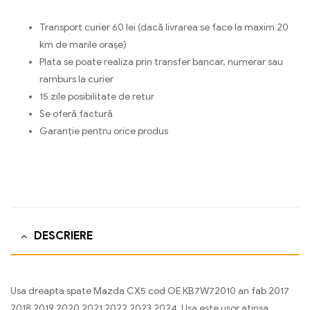
Transport curier 60 lei (dacă livrarea se face la maxim 20
km de marile orașe)
Plata se poate realiza prin transfer bancar, numerar sau
ramburs la curier
15 zile posibilitate de retur
Se oferă factură
Garanție pentru orice produs
DESCRIERE
Usa dreapta spate Mazda CX5 cod OE KB7W72010 an fab 2017
2018 2019 2020 2021 2022 2023 2024. Usa este usor atinsa