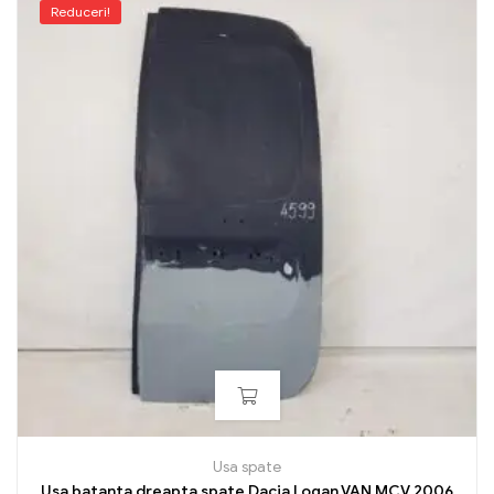
Reduceri!
Usa spate
Usa batanta dreapta spate Dacia Logan VAN MCV 2006