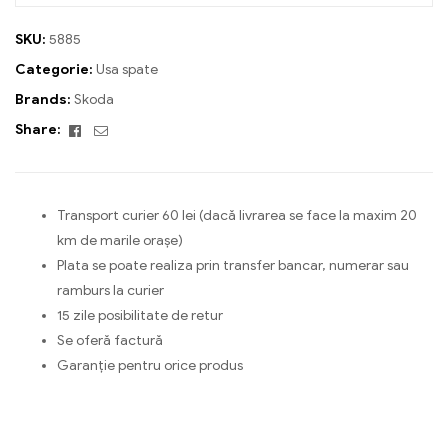
SKU:
5885
Categorie:
Usa spate
Brands:
Skoda
Facebook
Email
Share:
Transport curier 60 lei (dacă livrarea se face la maxim 20
km de marile orașe)
Plata se poate realiza prin transfer bancar, numerar sau
ramburs la curier
15 zile posibilitate de retur
Se oferă factură
Garanție pentru orice produs