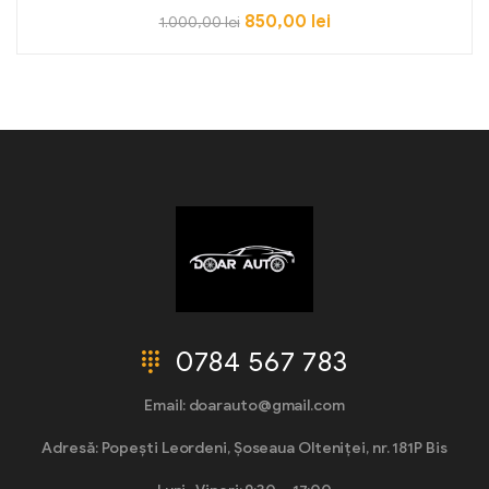
850,00
lei
1.000,00
lei
0784 567 783
Email: doarauto@gmail.com
Adresă: Popești Leordeni, Șoseaua Olteniței, nr. 181P Bis