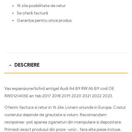
15 zile posibilitate de retur
Se oferă factură
Garanție pentru orice produs
DESCRIERE
Vas expansiune/lichid antigel Audi A4 B9 8W A5 B9 cod OE
8W0121405E an fab 2017 2018 2019 2020 2021 2022 2023.
Oferim factura si retur in 15 zile. Livram oriunde in Europa. Costul
curierului depinde de greutate si volum. Recomandam
revopsirea- pot aparea zgarieturi din manipulare si depozitare.
Primesti exact produsul din poze –unic , fara alte piese incluse.