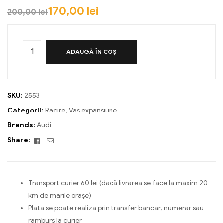
170,00
lei
200,00
lei
ADAUGĂ ÎN COȘ
SKU:
2553
Categorii:
Racire
,
Vas expansiune
Brands:
Audi
Facebook
Email
Share:
Transport curier 60 lei (dacă livrarea se face la maxim 20
km de marile orașe)
Plata se poate realiza prin transfer bancar, numerar sau
ramburs la curier