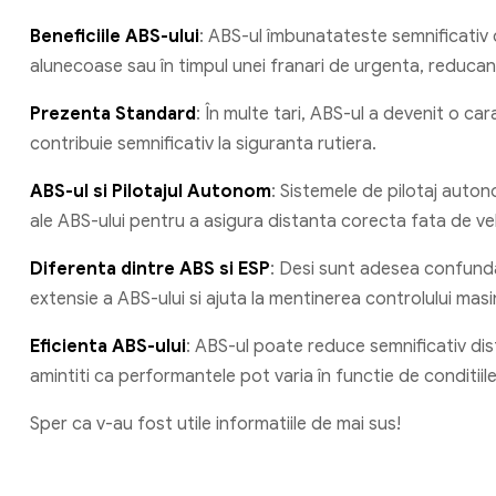
Beneficiile ABS-ului
: ABS-ul îmbunatateste semnificativ c
alunecoase sau în timpul unei franari de urgenta, reducand
Prezenta Standard
: În multe tari, ABS-ul a devenit o c
contribuie semnificativ la siguranta rutiera.
ABS-ul si Pilotajul Autonom
: Sistemele de pilotaj autono
ale ABS-ului pentru a asigura distanta corecta fata de veh
Diferenta dintre ABS si ESP
: Desi sunt adesea confunda
extensie a ABS-ului si ajuta la mentinerea controlului masini
Eficienta ABS-ului
: ABS-ul poate reduce semnificativ dist
amintiti ca performantele pot varia în functie de conditiil
Sper ca v-au fost utile informatiile de mai sus!