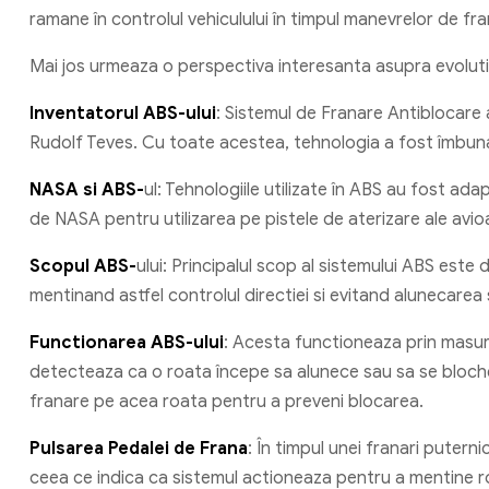
ramane în controlul vehiculului în timpul manevrelor de fra
Mai jos urmeaza o perspectiva interesanta asupra evolutie
I
nventatorul ABS-ului
: Sistemul de Franare Antiblocare 
Rudolf Teves. Cu toate acestea, tehnologia a fost îmbunata
NASA si ABS-
ul: Tehnologiile utilizate în ABS au fost adap
de NASA pentru utilizarea pe pistele de aterizare ale avio
Scopul ABS-
ului: Principalul scop al sistemului ABS este 
mentinand astfel controlul directiei si evitand alunecarea
Functionarea ABS-ului
: Acesta functioneaza prin masura
detecteaza ca o roata începe sa alunece sau sa se bloche
franare pe acea roata pentru a preveni blocarea.
Pulsarea Pedalei de Frana
: În timpul unei franari puterni
ceea ce indica ca sistemul actioneaza pentru a mentine rot