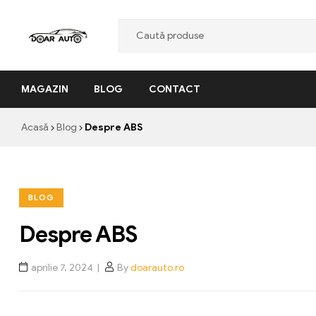
Doar
MAGAZIN
BLOG
CONTACT
Auto
"Nascut
Acasă
Blog
Despre ABS
din
pasiune,
facut
cu
BLOG
profesionalism"
Despre ABS
aprilie 7, 2024
By
doarauto.ro