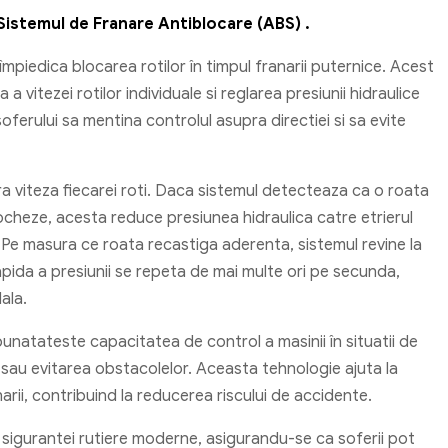
Sistemul de Franare Antiblocare (ABS) .
mpiedica blocarea rotilor în timpul franarii puternice. Acest
vitezei rotilor individuale si reglarea presiunii hidraulice
ferului sa mentina controlul asupra directiei si sa evite
 viteza fiecarei roti. Daca sistemul detecteaza ca o roata
ocheze, acesta reduce presiunea hidraulica catre etrierul
. Pe masura ce roata recastiga aderenta, sistemul revine la
pida a presiunii se repeta de mai multe ori pe secunda,
ala.
îmbunatateste capacitatea de control a masinii în situatii de
au evitarea obstacolelor. Aceasta tehnologie ajuta la
anarii, contribuind la reducerea riscului de accidente.
 sigurantei rutiere moderne, asigurandu-se ca soferii pot