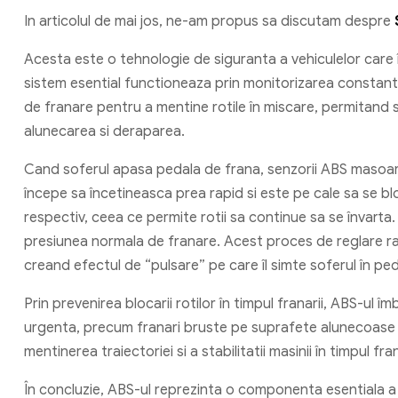
In articolul de mai jos, ne-am propus sa discutam despre
Acesta este o tehnologie de siguranta a vehiculelor care î
sistem esential functioneaza prin monitorizarea constanta a 
de franare pentru a mentine rotile în miscare, permitand so
alunecarea si deraparea.
Cand soferul apasa pedala de frana, senzorii ABS masoara
începe sa încetineasca prea rapid si este pe cale sa se bl
respectiv, ceea ce permite rotii sa continue sa se învarta
presiunea normala de franare. Acest proces de reglare ra
creand efectul de “pulsare” pe care îl simte soferul în ped
Prin prevenirea blocarii rotilor în timpul franarii, ABS-ul 
urgenta, precum franari bruste pe suprafete alunecoase s
mentinerea traiectoriei si a stabilitatii masinii în timpul fr
În concluzie, ABS-ul reprezinta o componenta esentiala a