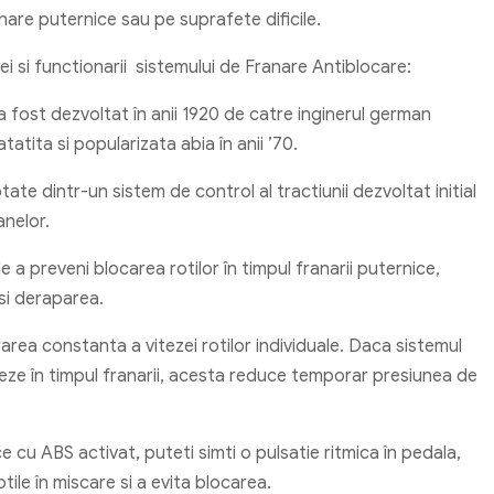
nare puternice sau pe suprafete dificile.
i si functionarii sistemului de Franare Antiblocare:
a fost dezvoltat în anii 1920 de catre inginerul german
tita si popularizata abia în anii ’70.
tate dintr-un sistem de control al tractiunii dezvoltat initial
anelor.
de a preveni blocarea rotilor în timpul franarii puternice,
 si deraparea.
rea constanta a vitezei rotilor individuale. Daca sistemul
ze în timpul franarii, acesta reduce temporar presiunea de
ce cu ABS activat, puteti simti o pulsatie ritmica în pedala,
ile în miscare si a evita blocarea.