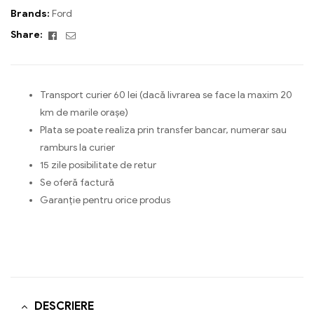
Brands:
Ford
Facebook
Email
Share:
Transport curier 60 lei (dacă livrarea se face la maxim 20
km de marile orașe)
Plata se poate realiza prin transfer bancar, numerar sau
ramburs la curier
15 zile posibilitate de retur
Se oferă factură
Garanție pentru orice produs
DESCRIERE