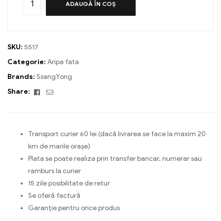
ADAUGĂ ÎN COȘ
SKU:
5517
Categorie:
Aripa fata
Brands:
SsangYong
Facebook
Email
Share:
Transport curier 60 lei (dacă livrarea se face la maxim 20
km de marile orașe)
Plata se poate realiza prin transfer bancar, numerar sau
ramburs la curier
15 zile posibilitate de retur
Se oferă factură
Garanție pentru orice produs