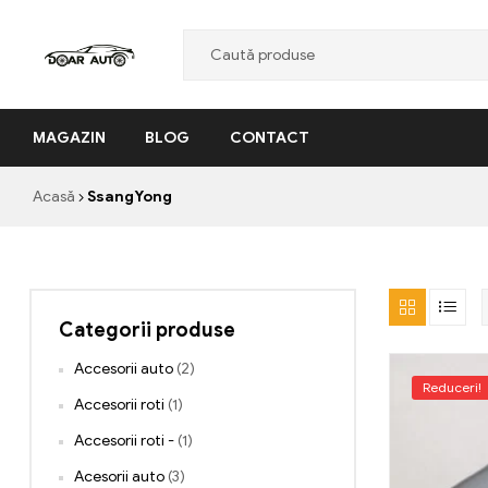
Doar
MAGAZIN
BLOG
CONTACT
Auto
"Nascut
Acasă
SsangYong
din
pasiune,
facut
cu
profesionalism"
Categorii produse
Accesorii auto
(2)
Reduceri!
Accesorii roti
(1)
Accesorii roti -
(1)
Acesorii auto
(3)