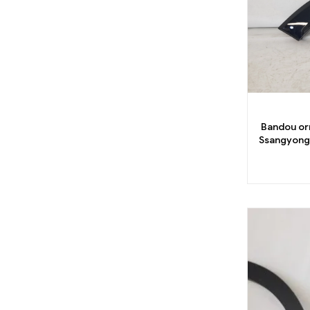
Bandou or
Ssangyong