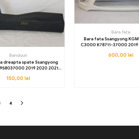
Bara fata
Bara fata Ssangyong KGM
C3000 K78711-37000 2019 
2022 2023 2024 20
600,00
lei
Bandouri
reapta spate Ssangyong
7958037000 2019 2020 2021
2022 2023 2024
150,00
lei
3
4