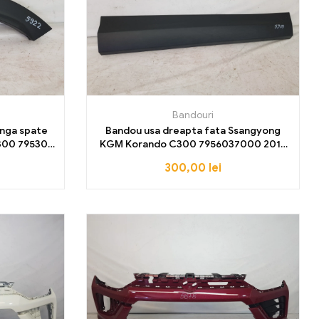
Bandouri
anga spate
Bandou usa dreapta fata Ssangyong
300 79530-
KGM Korando C300 7956037000 2019
 2023 2024
2020 2021 2022 2023 2024 2025 2026
300,00
lei