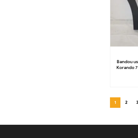
Bandou usa d
Korando 
1
2