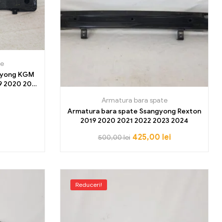
te
gyong KGM
9 2020 2021
25
Armatura bara spate
Armatura bara spate Ssangyong Rexton
2019 2020 2021 2022 2023 2024
425,00
lei
500,00
lei
Reduceri!