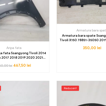
Armatura bara spa
Armatura bara spate Ssan
Tivoli X150 78851-35050 201
2022 2023 2024 20
350,00
lei
Aripa fata
a fata Ssangyong Tivoli 2014
6 2017 2018 2019 2020 2021
2022 2023
467,50
lei
50,00
lei
Reduceri!