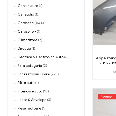
Cabluri auto
(1)
Car audio
(1)
Caroserie
(1144)
Caroserie -
(1)
Climatizare
(7)
Directie
(1)
Electrica & Electronica Auto
(6)
Aripa stang
2015 201
Fara categorie
(2)
5
Faruri stopuri lumini
(223)
Filtre auto
(1)
Interioare auto
(10)
Reduceri!
Jante & Anvelope
(3)
Piese motoare
(1)