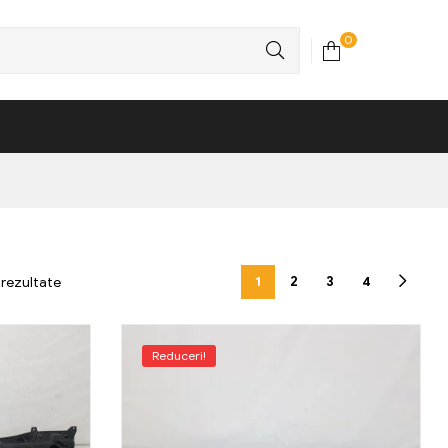
0
1
2
3
4
e rezultate
Reduceri!