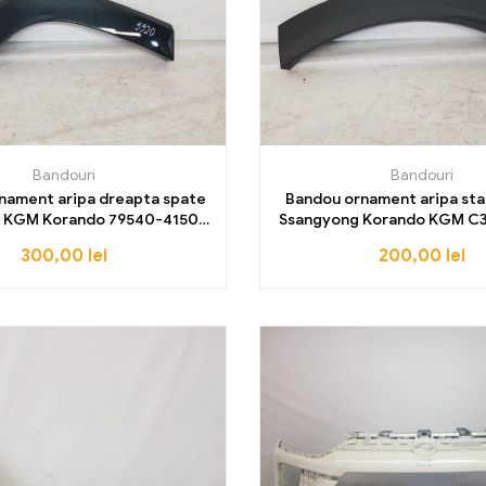
Bandouri
Bandouri
nament aripa dreapta spate
Bandou ornament aripa st
 KGM Korando 79540-41500
Ssangyong Korando KGM C
2024 2025 2026
37000 2019 2020 2021 2022
300,00
lei
200,00
lei
2025 2026