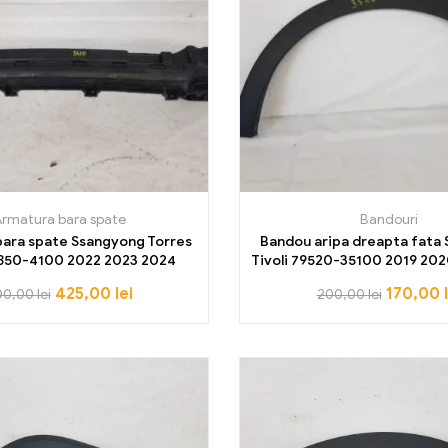
rmatura bara spate
Bandouri
ara spate Ssangyong Torres
Bandou aripa dreapta fata
850-4100 2022 2023 2024
Tivoli 79520-35100 2019 202
2023
Filtrează
425,00
lei
170,00
00,00
lei
200,00
lei