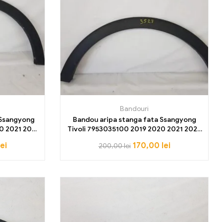
Bandouri
 Ssangyong
Bandou aripa stanga fata Ssangyong
0 2021 2022
Tivoli 7953035100 2019 2020 2021 2022
2023
lei
170,00
lei
200,00
lei