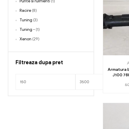
Punte si rulmenti
(1)
Racire
(8)
Tuning
(3)
Tuning -
(1)
Xenon
(29)
Filtreaza dupa pret
A
Armatura b
J100 78
5