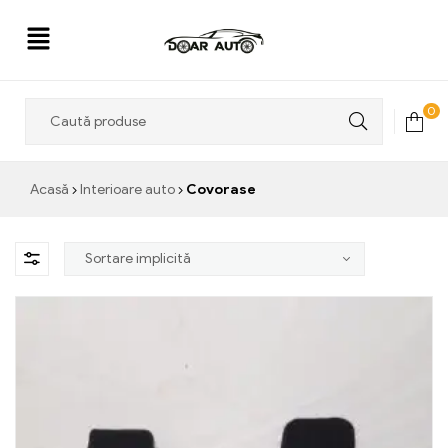
Doar
0
Auto
Acasă
Interioare auto
Covorase