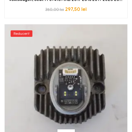
2022 202
297,50
lei
350,00
lei
Reduceri!