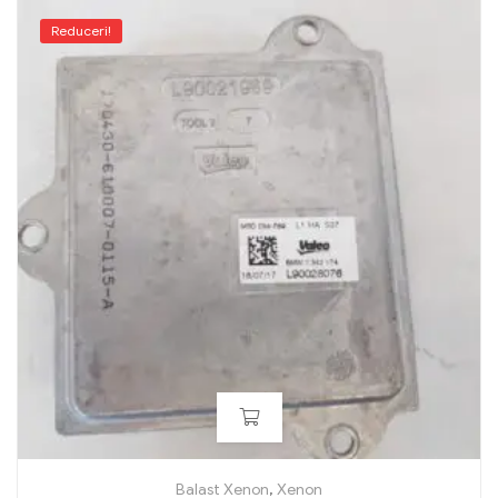
Reduceri!
Balast Xenon
,
Xenon