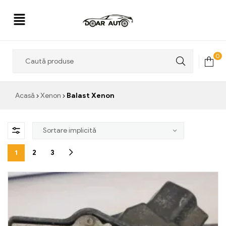
Doar
0
Auto
Acasă
Xenon
Balast Xenon
1
2
3