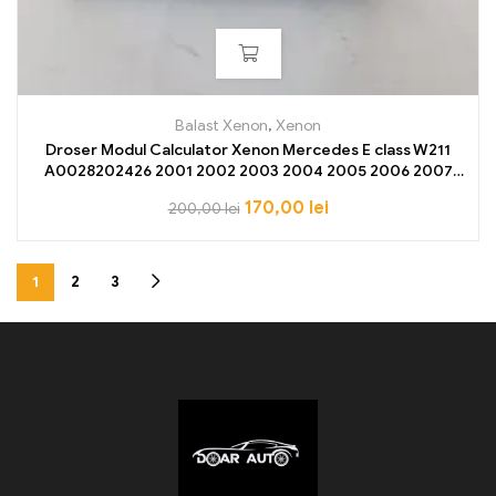
Balast Xenon
,
Xenon
Droser Modul Calculator Xenon Mercedes E class W211
A0028202426 2001 2002 2003 2004 2005 2006 2007
2008
170,00
lei
200,00
lei
1
2
3