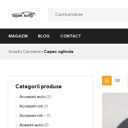
Doar
MAGAZIN
BLOG
CONTACT
Auto
"Nascut
Acasă
Caroserie
Capac oglinda
din
pasiune,
facut
cu
profesionalism"
Categorii produse
Accesorii auto
(2)
Accesorii roti
(1)
Accesorii roti -
(1)
Acesorii auto
(3)