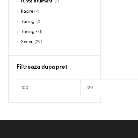
Punte si rulmenti
(1)
Racire
(7)
Tuning
(3)
Tuning -
(1)
Xenon
(29)
Filtreaza dupa pret