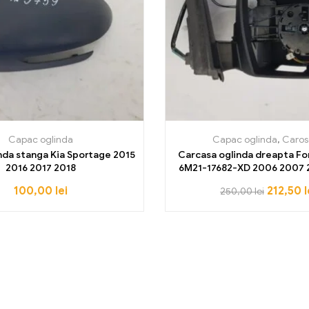
Capac oglinda
Capac oglinda
,
Caros
nda stanga Kia Sportage 2015
Carcasa oglinda dreapta Fo
2016 2017 2018
6M21-17682-XD 2006 2007
2010 2011 2012 2013 2014 
100,00
lei
212,50
l
250,00
lei