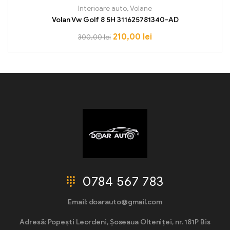
Interioare auto
,
Volane
Volan Vw Golf 8 5H 311625781340-AD
210,00
lei
300,00
lei
0784 567 783
Email: doarauto@gmail.com
Adresă: Popești Leordeni, Șoseaua Olteniței, nr. 181P Bis