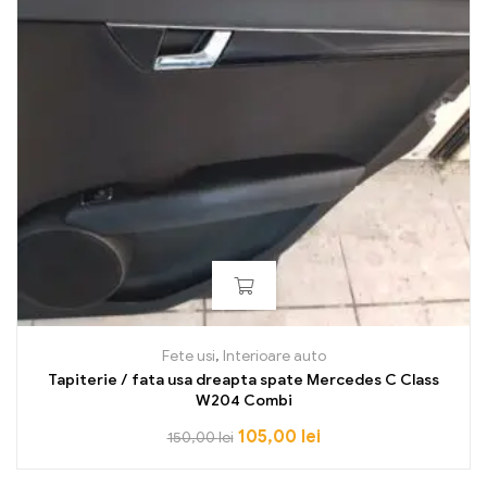
Fete usi
,
Interioare auto
Tapiterie / fata usa dreapta spate Mercedes C Class
W204 Combi
105,00
lei
150,00
lei