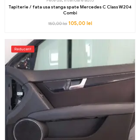
Fete usi
,
Interioare auto
Tapiterie / fata usa stanga spate Mercedes C Class W204
Combi
105,00
lei
150,00
lei
Reduceri!