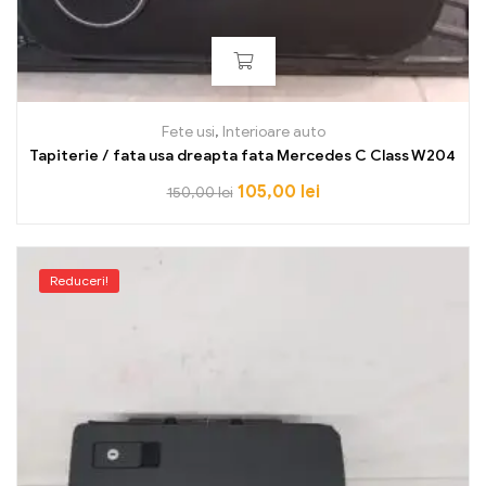
Fete usi
,
Interioare auto
Tapiterie / fata usa dreapta fata Mercedes C Class W204
105,00
lei
150,00
lei
Reduceri!