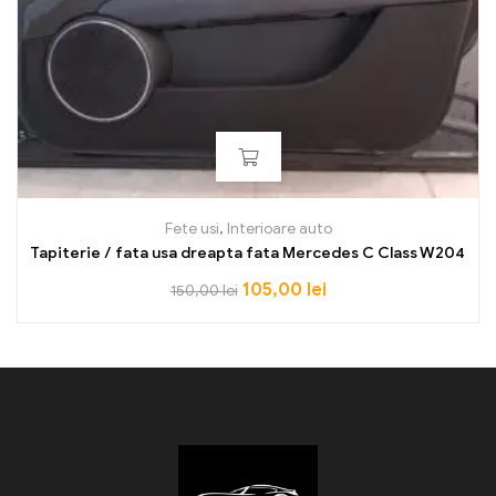
Fete usi
,
Interioare auto
Tapiterie / fata usa dreapta fata Mercedes C Class W204
105,00
lei
150,00
lei