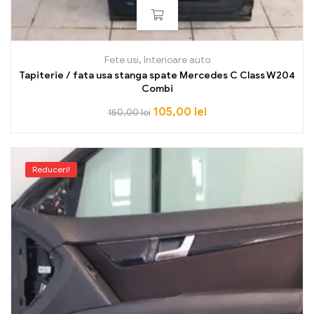
Fete usi
,
Interioare auto
Tapiterie / fata usa stanga spate Mercedes C Class W204
Combi
105,00
lei
150,00
lei
Reduceri!