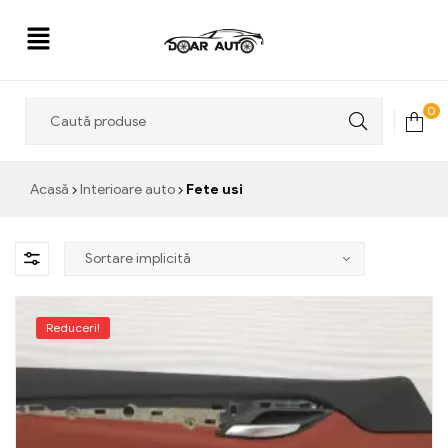
Doar
0
Auto
Acasă
Interioare auto
Fete usi
Reduceri!