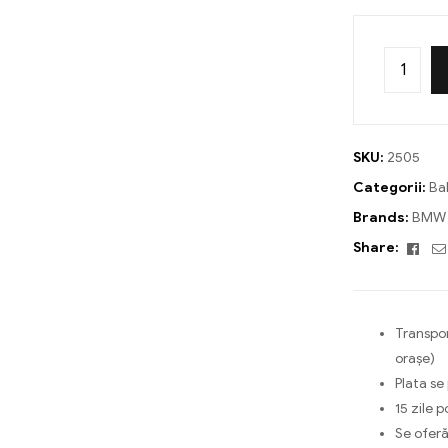
SKU:
2505
Categorii:
Ba
Brands:
BMW
Fac
Share:
Transpor
orașe)
Plata se
15 zile p
Se oferă