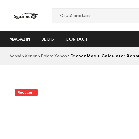
Doar
MAGAZIN
BLOG
CONTACT
Auto
"Nascut
Acasă
Xenon
Balast Xenon
Droser Modul Calculator Xenon
din
pasiune,
facut
cu
profesionalism"
Reduceri!