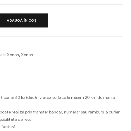
ADAUGĂ ÎN COȘ
last Xenon
,
Xenon
ebook
Email
t curier 60 lei (dacă livrarea se face la maxim 20 km de marile
 poate realiza prin transfer bancar, numerar sau ramburs la curier
osibilitate de retur
 factură