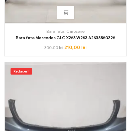
Bara fata
,
Caroserie
Bara fata Mercedes GLC X253 W253 A2538850325
210,00
lei
300,00
lei
Reduceri!