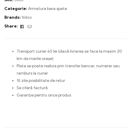
Categorie:
Armatura bara spate
Brands:
Volvo
Facebook
Email
Share:
Transport curier 60 lei (dacă livrarea se face la maxim 20
km de marile orașe)
Plata se poate realiza prin transfer bancar, numerar sau
ramburs la curier
15 zile posibilitate de retur
Se oferă factură
Garanție pentru orice produs