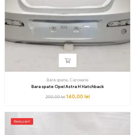
Bara spate
,
Caroserie
Bara spate Opel Astra H Hatchback
140,00
lei
200,00
lei
Reduceri!