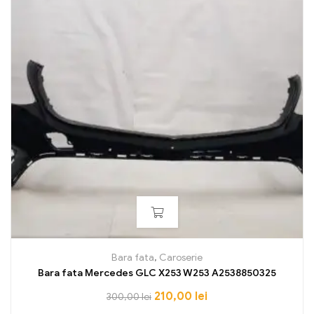
Bara fata
,
Caroserie
Bara fata Mercedes GLC X253 W253 A2538850325
210,00
lei
300,00
lei