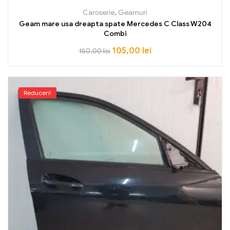
Caroserie
,
Geamuri
Geam mare usa dreapta spate Mercedes C Class W204
Combi
105,00
lei
150,00
lei
Reduceri!