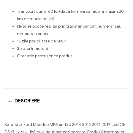
Transport curier 60 lei (dacă livrarea se face la maxim 20
km de marile orașe)
Plata se poate realiza prin transfer bancar, numerar sau
ramburs la curier
15 zile posibilitate de retur
Se oferă factură
Garanție pentru orice produs
DESCRIERE
Bara fata Ford Mondeo MK5 an fab 2014 2015 2016 2017 cod OE
DS73-17757-JW, cu 6 gauri senzori parcare. Produs Aftermarket.