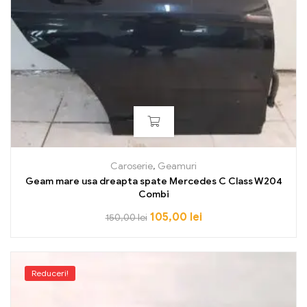
Caroserie
,
Geamuri
Geam mare usa dreapta spate Mercedes C Class W204
Combi
105,00
lei
150,00
lei
Reduceri!