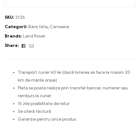
SKU:
3725
Categorii:
Bara fata
,
Caroserie
Brands:
Land Rover
Facebook
Email
Share:
Transport curier 60 lei (dacă livrarea se face la maxim 20
km de marile orașe)
Plata se poate realiza prin transfer bancar, numerar sau
ramburs la curier
15 zile posibilitate de retur
Se oferă factură
Garanție pentru orice produs