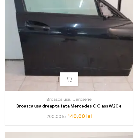
Broasca usa
,
Caroserie
Broasca usa dreapta fata Mercedes C Class W204
140,00
lei
200,00
lei