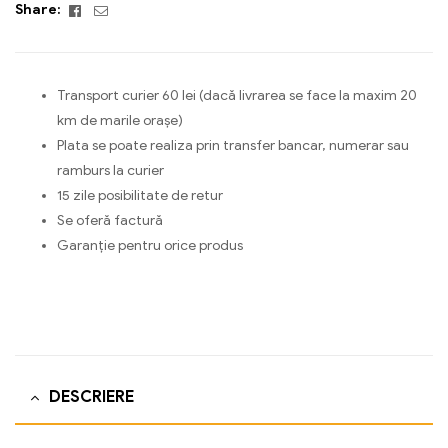
Facebook
Email
Share:
Transport curier 60 lei (dacă livrarea se face la maxim 20
km de marile orașe)
Plata se poate realiza prin transfer bancar, numerar sau
ramburs la curier
15 zile posibilitate de retur
Se oferă factură
Garanție pentru orice produs
DESCRIERE