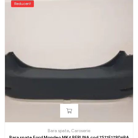
Reduceri!
Bara spate
,
Caroserie
Bara spate Ford Mondeo MK4 BERLINA cod 7S71F17906BA