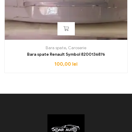
Bara spate
,
Caroserie
Bara spate Renault Symbol 8200136876
100,00
lei