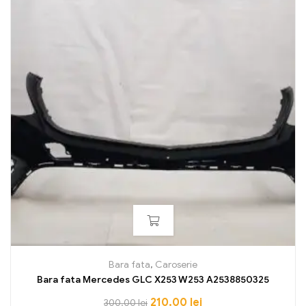
Bara fata
,
Caroserie
Bara fata Mercedes GLC X253 W253 A2538850325
210,00
lei
300,00
lei