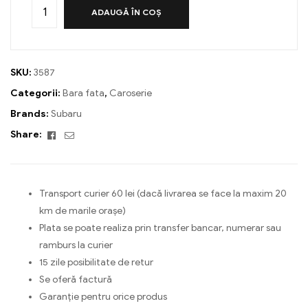
ADAUGĂ ÎN COȘ
SKU:
3587
Categorii:
Bara fata
,
Caroserie
Brands:
Subaru
Facebook
Email
Share:
Transport curier 60 lei (dacă livrarea se face la maxim 20
km de marile orașe)
Plata se poate realiza prin transfer bancar, numerar sau
ramburs la curier
15 zile posibilitate de retur
Se oferă factură
Garanție pentru orice produs