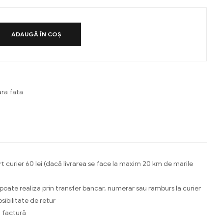
ADAUGĂ ÎN COȘ
ra fata
ebook
Email
t curier 60 lei (dacă livrarea se face la maxim 20 km de marile
 poate realiza prin transfer bancar, numerar sau ramburs la curier
osibilitate de retur
 factură