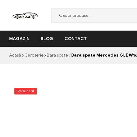
Doar
MAGAZIN
BLOG
CONTACT
Auto
"Nascut
Acasă
Caroserie
Bara spate
Bara spate Mercedes GLE W166
din
pasiune,
facut
cu
profesionalism"
Reduceri!