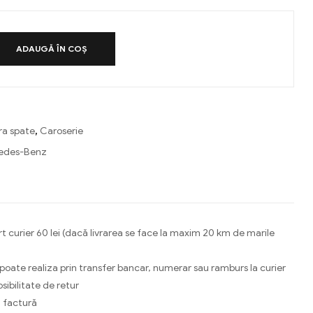
ADAUGĂ ÎN COȘ
ra spate
,
Caroserie
edes-Benz
ebook
Email
t curier 60 lei (dacă livrarea se face la maxim 20 km de marile
 poate realiza prin transfer bancar, numerar sau ramburs la curier
osibilitate de retur
 factură