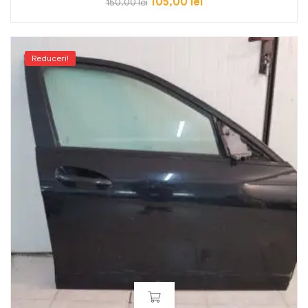
105,00
lei
150,00
lei
Reduceri!