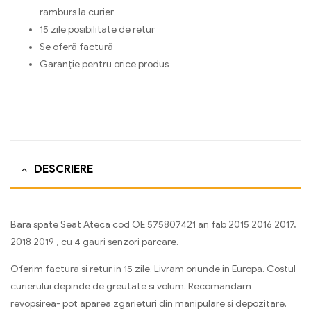
ramburs la curier
15 zile posibilitate de retur
Se oferă factură
Garanție pentru orice produs
DESCRIERE
Bara spate Seat Ateca cod OE 575807421 an fab 2015 2016 2017,
2018 2019 , cu 4 gauri senzori parcare.
Oferim factura si retur in 15 zile. Livram oriunde in Europa. Costul
curierului depinde de greutate si volum. Recomandam
revopsirea- pot aparea zgarieturi din manipulare si depozitare.