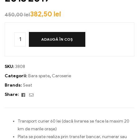
382,50
lei
450,00
lei
ADAUGĂ ÎN COȘ
SKU:
3808
Categorii:
Bara spate
,
Caroserie
Brands:
Seat
Facebook
Email
Share:
Transport curier 60 lei (dacă livrarea se face la maxim 20
km de marile orașe)
Plata se poate realiza prin transfer bancar, numerar sau