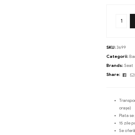
SKU:
3699
Categorii:
Ba
Brands:
Seat
Fac
Share:
Transpor
orașe)
Plata se
15 zile p
Se oferă