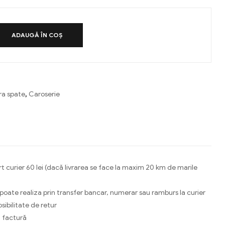
ADAUGĂ ÎN COȘ
ra spate
,
Caroserie
ebook
Email
t curier 60 lei (dacă livrarea se face la maxim 20 km de marile
 poate realiza prin transfer bancar, numerar sau ramburs la curier
osibilitate de retur
 factură