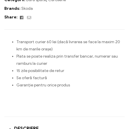
Brands:
Skoda
Facebook
Email
Share:
Transport curier 60 lei (dacă livrarea se face la maxim 20
km de marile orașe)
Plata se poate realiza prin transfer bancar, numerar sau
ramburs la curier
15 zile posibilitate de retur
Se oferă factură
Garanție pentru orice produs
DESCRIERE