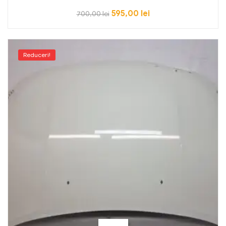
595,00
lei
700,00
lei
Reduceri!