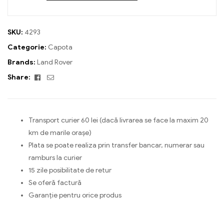
SKU:
4293
Categorie:
Capota
Brands:
Land Rover
Facebook
Email
Share:
Transport curier 60 lei (dacă livrarea se face la maxim 20
km de marile orașe)
Plata se poate realiza prin transfer bancar, numerar sau
ramburs la curier
15 zile posibilitate de retur
Se oferă factură
Garanție pentru orice produs