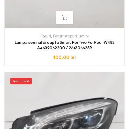
Faruri
,
Faruri stopuri lumini
Lampa semnal dreapta Smart ForTwo ForFour W453
A4539062200 / 261305528R
100,00
lei
Reduceri!