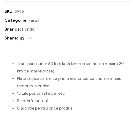
SKU:
5965
Categorie:
Faruri
Brands:
Honda
Facebook
Email
Share:
Transport curier 60 lei (dacă livrarea se face la maxim 20
km de marile orașe)
Plata se poate realiza prin transfer bancar, numerar sau
ramburs la curier
15 zile posibilitate de retur
Se oferă factură
Garanție pentru orice produs