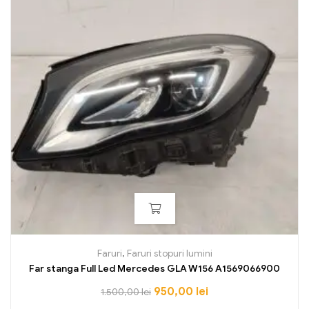
Faruri
,
Faruri stopuri lumini
Far stanga Full Led Mercedes GLA W156 A1569066900
950,00
lei
1.500,00
lei